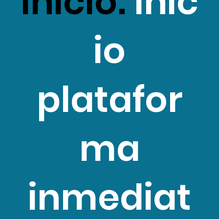
inicio:
Inic
io
platafor
ma
inmediat