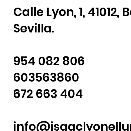
Calle Lyon, 1, 41012,
Sevilla.
954 082 806
603563860
672 663 404‬
info@isaaclyonell